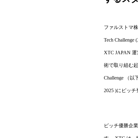
ファルストマ株
Tech Chal
XTC JAP
術で取り組む起業
Challenge （以
2025 )にピ
ピッチ優勝企業