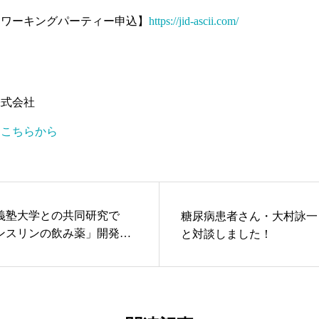
トワーキングパーティー申込】
https://jid-ascii.com/
株式会社
はこちらから
義塾大学との共同研究で
糖尿病患者さん・大村詠一
ンスリンの飲み薬」開発に
と対談しました！
、クラウドファンディング
始