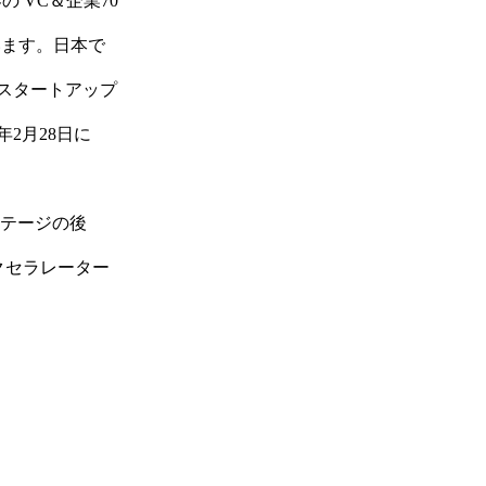
 VC＆企業70
います。日本で
術スタートアップ
年2月28日に
チステージの後
クセラレーター