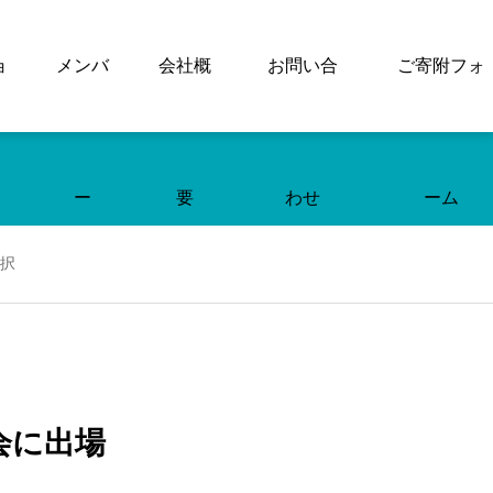
ョ
メンバ
会社概
お問い合
ご寄附フォ
ー
要
わせ
ーム
採択
本大会に出場