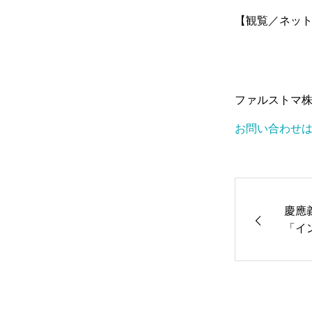
【観覧／ネッ
ファルストマ
お問い合わせ
慶應
「イ
挑む
を開