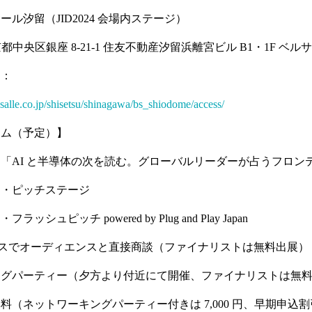
ル汐留（JID2024 会場内ステージ）
 東京都中央区銀座 8-21-1 住友不動産汐留浜離宮ビル B1・1F ベ
ク：
salle.co.jp/shisetsu/shinagawa/bs_shiodome/access/
ラム（予定）】
「AI と半導体の次を読む。グローバルリーダーが占うフロン
ト・ピッチステージ
シュピッチ powered by Plug and Play Japan
ペースでオーディエンスと直接商談（ファイナリストは無料出展）
ングパーティー（夕方より付近にて開催、ファイナリストは無
料（ネットワーキングパーティー付きは 7,000 円、早期申込