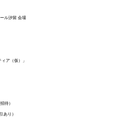
ルサール汐留 会場
ティア（仮）」
料招待）
割引あり）