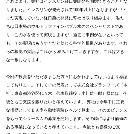
これにより、弊社はインスリン経口薬開発を開始できることとな
りました。インスリンが発売されて100年以上になりますが、い
まだ実現していない経口薬の開発に弊社は取り組みます。 私た
ちは日本発のウルトラファインバブル水のスペシャリストであ
り、この水を使って実現しますが、過去に事例がないといって
も、その実現はもうすぐだと信じる科学的根拠があります。それ
らの根拠の実証はこれから 積み上げていきますが、これは大き
な一歩になります。
今回の投資をいただきました方々におかれましては、心より感謝
しております。そしてその代表として株式会社グランフーズ（本
社：東京都渋谷区代々木、代表取締役；小川雄一郎）様には、今
後ともご支援を賜りたいと考えています。 弊社は今年中に主要
な指標としてＢＡ率を動物実験レベルで算出し、そのエビデンス
をもってシリーズＡの募集を開始します。その時にはより価値の
ある事業になっていると考えています。 今後とも皆様のご支