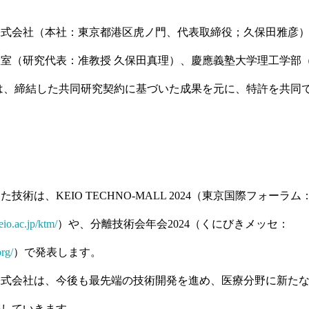
株式会社（本社：東京都港区虎ノ門、代表取締役；久保田雅彦
室（研究代表：准教授 久保田真理）、慶應義塾大学理工学部
は、締結した共同研究契約に基づいた成果を元に、特許を共同
技術は、KEIO TECHNO-MALL 2024（東京国際フォーラム
eio.ac.jp/ktm/
）や、分離技術会年会2024（くにびきメッセ：
org/
）で発表します。
株式会社は、今後も最先端の技術開発を進め、医療分野に新た
築していきます。