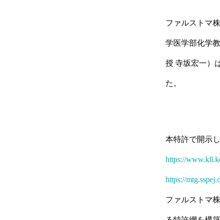
ファルストマ
学医学部化学教
授 寺坂宏一）
た。
本特許で開示した
https://www.kll.k
https://mtg.sspej.
ファルストマ
る特許網を構