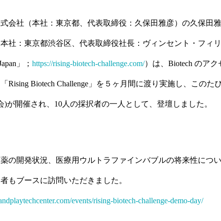
式会社（本社：東京都、代表取締役：久保田雅彦）の久保田雅彦はP
会社（本社：東京都渋谷区、代表取締役社長：ヴィンセント・フィ
y Japan」；
https://rising-biotech-challenge.com/
）は、Biotech の
ising Biotech Challenge」を５ヶ月間に渡り実施し、このたび
表会)が開催され、10人の採択者の一人として、登壇しました。
口薬の開発状況、医療用ウルトラファインバブルの将来性につ
加者もブースに訪問いただきました。
gandplaytechcenter.com/events/rising-biotech-challenge-demo-day/