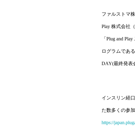
ファルストマ株
Play 株式
「Plug and Pla
ログラムである「R
DAY(最終発
インスリン経
た数多くの参
https://japan.plu