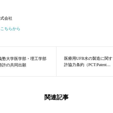
株式会社
はこちらから
医療用UFB水の製造に関
義塾大学医学部・理工学部
許協力条約（PCT:Patent
特許の共同出願
Cooperation Treaty）に基
際出願
関連記事