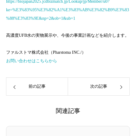
https://biojapan2025.jcdbizmatch.jp/Lookup/jp/Member/u0?
ke=%E3%83%95%E3%82%A1%E3%83%AB%E3%82%B9%E3%83
%88%E3%83%9E&np=2&ob=1&ub=1
高濃度UFB水の実物展示や、今後の事業計画などを紹介します。
ファルストマ株式会社（Pharstoma INC./）
お問い合わせはこちらから
前の記事
次の記事
関連記事